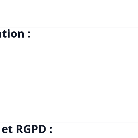
tion :
X
et RGPD :